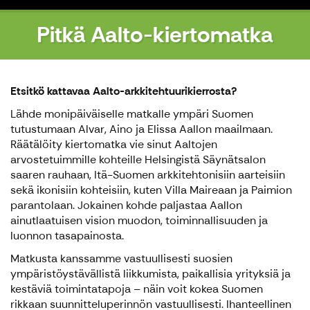
Pitkä Aalto-kiertomatka
Etsitkö kattavaa Aalto-arkkitehtuurikierrosta?
Lähde monipäiväiselle matkalle ympäri Suomen
tutustumaan Alvar, Aino ja Elissa Aallon maailmaan.
Räätälöity kiertomatka vie sinut Aaltojen
arvostetuimmille kohteille Helsingistä Säynätsalon
saaren rauhaan, Itä-Suomen arkkitehtonisiin aarteisiin
sekä ikonisiin kohteisiin, kuten Villa Maireaan ja Paimion
parantolaan. Jokainen kohde paljastaa Aallon
ainutlaatuisen vision muodon, toiminnallisuuden ja
luonnon tasapainosta.
Matkusta kanssamme vastuullisesti suosien
ympäristöystävällistä liikkumista, paikallisia yrityksiä ja
kestäviä toimintatapoja – näin voit kokea Suomen
rikkaan suunnitteluperinnön vastuullisesti. Ihanteellinen