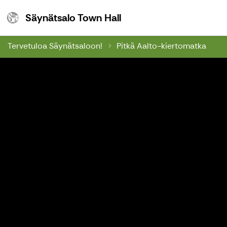
Säynätsalo Town Hall
Säynätsalo Town Hall
Tervetuloa Säynätsaloon!
Pitkä Aalto-kiertomatka