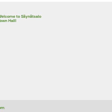
elcome to Säynätsalo
own Hall!
com