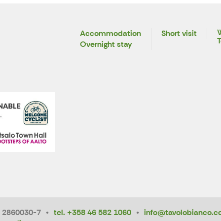
W
Accommodation
Short visit
T
Overnight stay
 2860030-7
tel. +358 46 582 1060
info@tavolobianco.