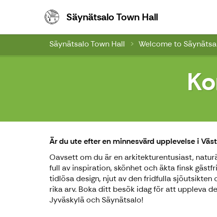
Säynätsalo To
Säynätsalo Town Hall
Säynätsalo Town Hall
Welcome to Säynätsal
Ko
Är du ute efter en minnesvärd upplevelse i Väs
Oavsett om du är en arkitekturentusiast, naturä
full av inspiration, skönhet och äkta finsk gäst
tidlösa design, njut av den fridfulla sjöutsikt
rika arv. Boka ditt besök idag för att uppleva 
Jyväskylä och Säynätsalo!