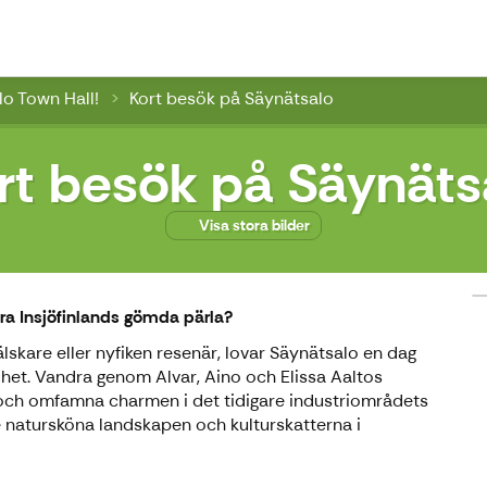
wn Hall
o Town Hall!
Kort besök på Säynätsalo
rt besök på Säynäts
Visa stora bilder
tra Insjöfinlands gömda pärla?
lskare eller nyfiken resenär, lovar Säynätsalo en dag
frihet. Vandra genom Alvar, Aino och Elissa Aaltos
en och omfamna charmen i det tidigare industriområdets
de natursköna landskapen och kulturskatterna i