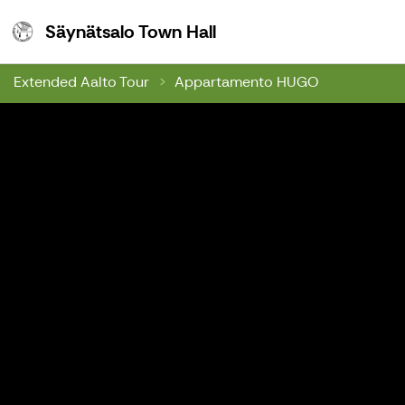
Säynätsalo Town Hall
Säynätsalo Town Hall
Extended Aalto Tour
Appartamento HUGO