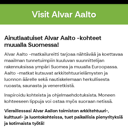
Visit Alvar Aalto
Ainutlaatuiset Alvar Aalto -kohteet
muualla Suomessa!
Alvar Aalto -matkailureitti tarjoaa nähtävää ja koettavaa
maailman tunnetuimpiin kuuluvan suunnittelijan
rakennuksissa ympäri Suomea ja muualla Euroopassa.
Aalto -matkat kutsuvat arkkitehtuurielämysten ja
luonnon äärelle sekä nautiskelemaan herkullisesta
ruoasta, saunasta ja veneretkistä.
Inspiroidu kohteista ja ohjelmaehdotuksista. Moneen
kohteeseen lippuja voi ostaa myös suoraan netissä.
Vieraillessasi Alvar Aallon toimiston arkkitehtuuri-,
kulttuuri- ja luontokohteissa, tuet paikallisia pienyrityksiä
ja kotimaista työtä!