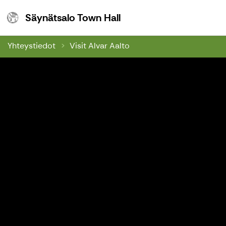
Säynätsalo Town Hall
Säynätsalo Town Hall
Yhteystiedot
Visit Alvar Aalto