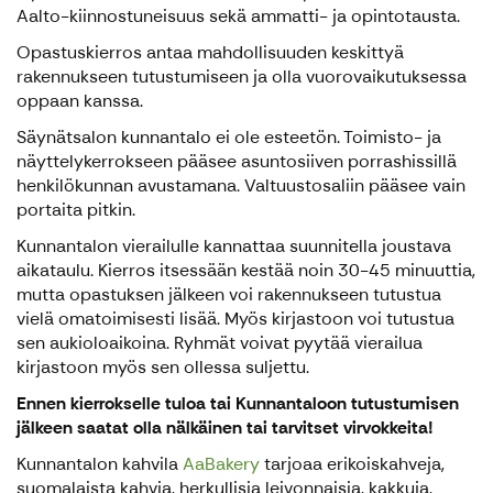
Aalto-kiinnostuneisuus sekä ammatti- ja opintotausta.
Opastuskierros antaa mahdollisuuden keskittyä
rakennukseen tutustumiseen ja olla vuorovaikutuksessa
oppaan kanssa.
Säynätsalon kunnantalo ei ole esteetön. Toimisto- ja
näyttelykerrokseen pääsee asuntosiiven porrashissillä
henkilökunnan avustamana. Valtuustosaliin pääsee vain
portaita pitkin.
Kunnantalon vierailulle kannattaa suunnitella joustava
aikataulu. Kierros itsessään kestää noin 30-45 minuuttia,
mutta opastuksen jälkeen voi rakennukseen tutustua
vielä omatoimisesti lisää. Myös kirjastoon voi tutustua
sen aukioloaikoina. Ryhmät voivat pyytää vierailua
kirjastoon myös sen ollessa suljettu.
Ennen kierrokselle tuloa tai Kunnantaloon tutustumisen
jälkeen saatat olla nälkäinen tai tarvitset virvokkeita!
Kunnantalon kahvila
AaBakery
tarjoaa erikoiskahveja,
suomalaista kahvia, herkullisia leivonnaisia, kakkuja,