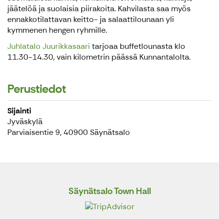
jäätelöä ja suolaisia piirakoita. Kahvilasta saa myös
ennakkotilattavan keitto- ja salaattilounaan yli
kymmenen hengen ryhmille.
Juhlatalo Juurikkasaari
tarjoaa buffetlounasta klo
11.30-14.30, vain kilometrin päässä Kunnantalolta.
Perustiedot
Sijainti
Jyväskylä
Parviaisentie 9, 40900 Säynätsalo
Säynätsalo Town Hall