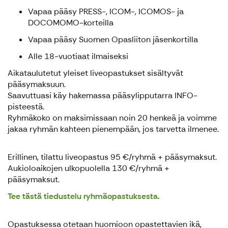
Vapaa pääsy PRESS-, ICOM-, ICOMOS- ja
DOCOMOMO-korteilla
Vapaa pääsy Suomen Opasliiton jäsenkortilla
Alle 18-vuotiaat ilmaiseksi
Aikataulutetut yleiset liveopastukset sisältyvät
pääsymaksuun.
Saavuttuasi käy hakemassa pääsylipputarra INFO-
pisteestä.
Ryhmäkoko on maksimissaan noin 20 henkeä ja voimme
jakaa ryhmän kahteen pienempään, jos tarvetta ilmenee.
Erillinen, tilattu liveopastus 95 €/ryhmä + pääsymaksut.
Aukioloaikojen ulkopuolella 130 €/ryhmä +
pääsymaksut.
Tee tästä tiedustelu ryhmäopastuksesta.
Opastuksessa otetaan huomioon opastettavien ikä,