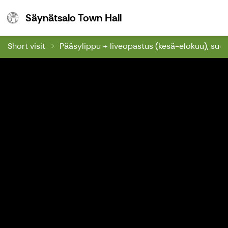
Säynätsalo Town Hall
Säynätsalo Town Hall
Short visit
Pääsylippu + liveopastus (kesä-elokuu), suom