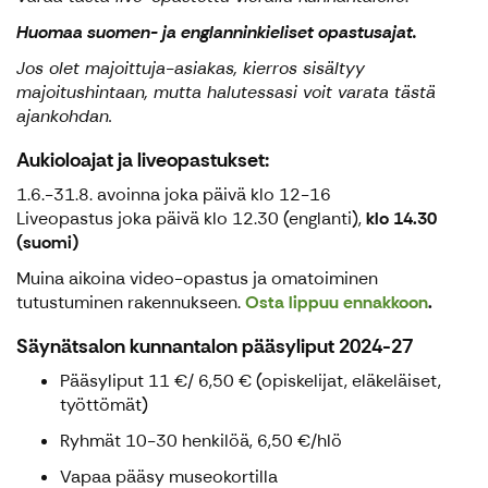
Huomaa suomen- ja englanninkieliset opastusajat.
Jos olet majoittuja-asiakas, kierros sisältyy
majoitushintaan, mutta halutessasi voit varata tästä
ajankohdan.
Aukioloajat ja liveopastukset:
1.6.-31.8. avoinna joka päivä klo 12-16
Liveopastus joka päivä klo 12.30 (englanti),
klo 14.30
(suomi)
Muina aikoina video-opastus ja omatoiminen
tutustuminen rakennukseen.
Osta lippuu ennakkoon
.
Säynätsalon kunnantalon pääsyliput 2024-27
Pääsyliput 11 €/ 6,50 € (opiskelijat, eläkeläiset,
työttömät)
Ryhmät 10-30 henkilöä, 6,50 €/hlö
Vapaa pääsy museokortilla