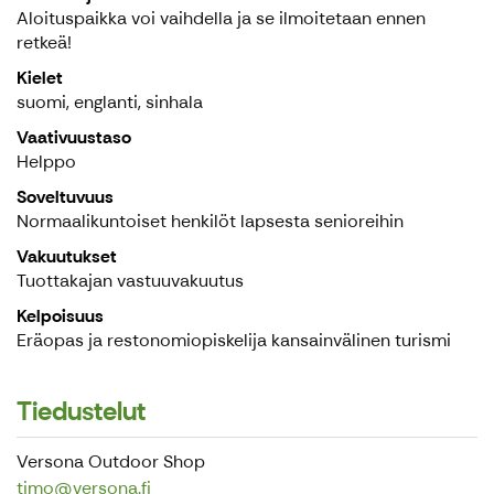
Aloituspaikka voi vaihdella ja se ilmoitetaan ennen
retkeä!
Kielet
suomi, englanti, sinhala
Vaativuustaso
Helppo
Soveltuvuus
Normaalikuntoiset henkilöt lapsesta senioreihin
Vakuutukset
Tuottakajan vastuuvakuutus
Kelpoisuus
Eräopas ja restonomiopiskelija kansainvälinen turismi
Tiedustelut
Versona Outdoor Shop
timo@versona.fi