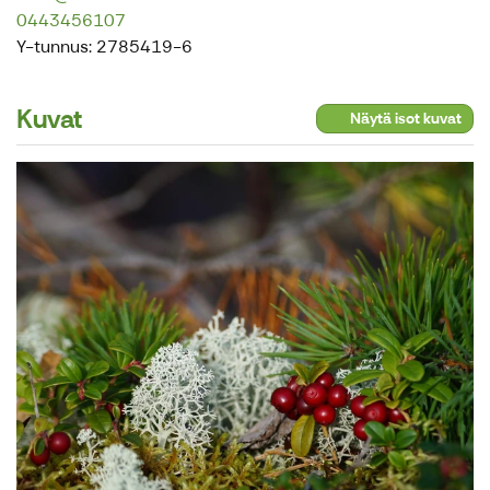
0443456107
Y-tunnus: 2785419-6
Kuvat
Näytä isot kuvat