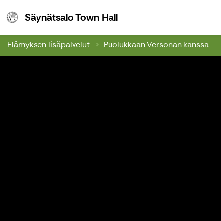
Säynätsalo Town Hall
Säynätsalo Town Hall
Elämyksen lisäpalvelut
Puolukkaan Versonan kanssa - h