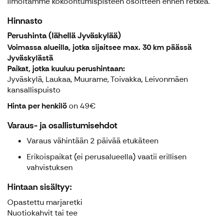
Ilmoitamme kokoontumispisteen osoitteen ennen retkeä.
Hinnasto
Perushinta (lähellä Jyväskylää)
Voimassa alueilla, jotka sijaitsee max. 30 km päässä
Jyväskylästä
Paikat, jotka kuuluu perushintaan:
Jyväskylä, Laukaa, Muurame, Toivakka, Leivonmäen
kansallispuisto
Hinta per henkilö
on 49€
Varaus- ja osallistumisehdot
Varaus vähintään 2 päivää etukäteen
Erikoispaikat (ei perusalueella) vaatii erillisen
vahvistuksen
Hintaan sisältyy:
Opastettu marjaretki
Nuotiokahvit tai tee