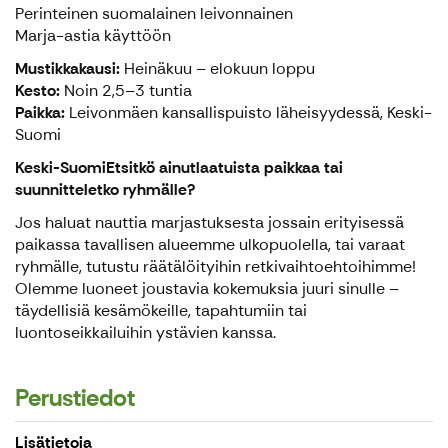
Perinteinen suomalainen leivonnainen
Marja-astia käyttöön
Mustikkakausi:
Heinäkuu – elokuun loppu
Kesto:
Noin 2,5–3 tuntia
Paikka:
Leivonmäen kansallispuisto läheisyydessä, Keski-
Suomi
Keski-SuomiEtsitkö ainutlaatuista paikkaa tai
suunnitteletko ryhmälle?
Jos haluat nauttia marjastuksesta jossain erityisessä
paikassa tavallisen alueemme ulkopuolella, tai varaat
ryhmälle, tutustu räätälöityihin retkivaihtoehtoihimme!
Olemme luoneet joustavia kokemuksia juuri sinulle –
täydellisiä kesämökeille, tapahtumiin tai
luontoseikkailuihin ystävien kanssa.
Perustiedot
Lisätietoja