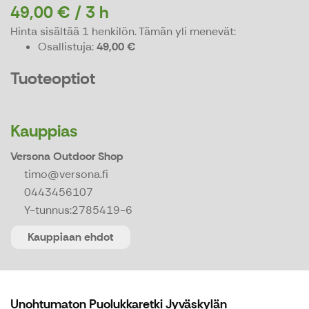
49,00 € / 3 h
Hinta sisältää 1 henkilön.
Tämän yli menevät:
Osallistuja
49,00 €
Tuoteoptiot
Kauppias
Versona Outdoor Shop
timo@versona.fi
0443456107
Y-tunnus:
2785419-6
Kauppiaan ehdot
Unohtumaton Puolukkaretki Jyväskylän