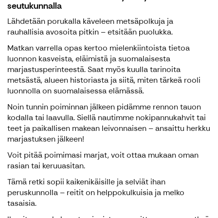
seutukunnalla
Lähdetään porukalla käveleen metsäpolkuja ja
rauhallisia avosoita pitkin – etsitään puolukka.
Matkan varrella opas kertoo mielenkiintoista tietoa
luonnon kasveista, eläimistä ja suomalaisesta
marjastusperinteestä. Saat myös kuulla tarinoita
metsästä, alueen historiasta ja siitä, miten tärkeä rooli
luonnolla on suomalaisessa elämässä.
Noin tunnin poiminnan jälkeen pidämme rennon tauon
kodalla tai laavulla. Siellä nautimme nokipannukahvit tai
teet ja paikallisen makean leivonnaisen – ansaittu herkku
marjastuksen jälkeen!
Voit pitää poimimasi marjat, voit ottaa mukaan oman
rasian tai keruuasitan.
Tämä retki sopii kaikenikäisille ja selviät ihan
peruskunnolla – reitit on helppokulkuisia ja melko
tasaisia.