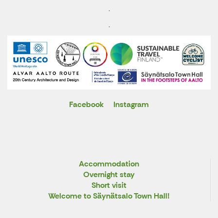
.
.
Facebook
Instagram
X
Accommodation
Overnight stay
Short visit
Welcome to Säynätsalo Town Hall!