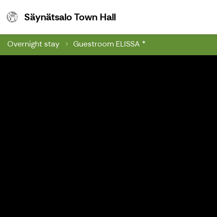
Säynätsalo Town Hall
Säynätsalo Town Hall
Overnight stay
Guestroom ELISSA *