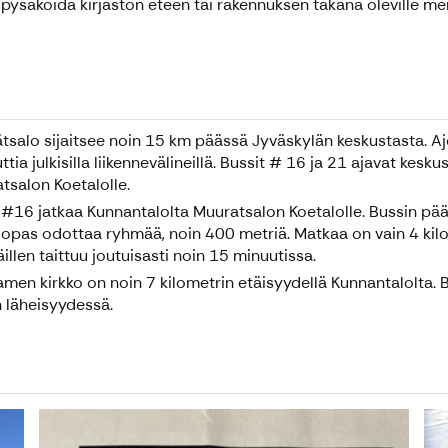
ysäköidä kirjaston eteen tai rakennuksen takana oleville merki
tsalo sijaitsee noin 15 km päässä Jyväskylän keskustasta. Aj
ttia julkisilla liikennevälineillä. Bussit # 16 ja 21 ajavat ke
tsalon Koetalolle.
 #16 jatkaa Kunnantalolta Muuratsalon Koetalolle. Bussin päät
 opas odottaa ryhmää, noin 400 metriä. Matkaa on vain 4 kilom
illen taittuu joutuisasti noin 15 minuutissa.
men kirkko on noin 7 kilometrin etäisyydellä Kunnantalolta. 
n läheisyydessä.