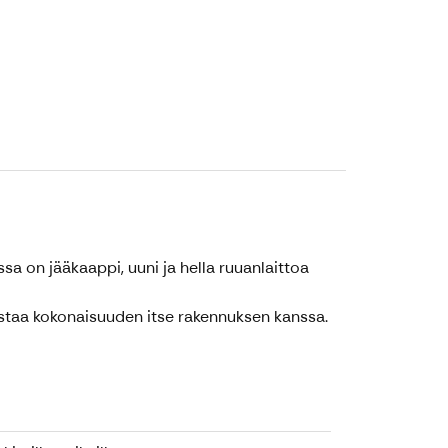
ssa on jääkaappi, uuni ja hella ruuanlaittoa
ostaa kokonaisuuden itse rakennuksen kanssa.