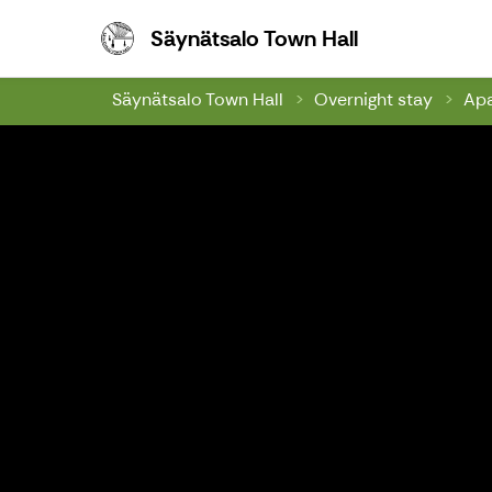
Säynätsalo To
Säynätsalo Town Hall
Säynätsalo Town Hall
Overnight stay
Apa