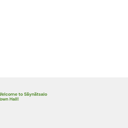
elcome to Säynätsalo
own Hall!