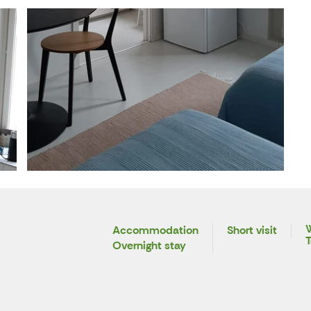
W
Accommodation
Short visit
T
Overnight stay