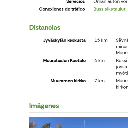
Servicios
Oman auton voi p
Conexiones de tráfico
Bussiaikataulut
Distancias
Jyväskylän keskusta
15 km
Säynä
minuu
Muura
Muuratsalon Koetalo
4 km
Bussi
jossa
myötä
Muuramen kirkko
7 km
Muura
kirko
Imágenes