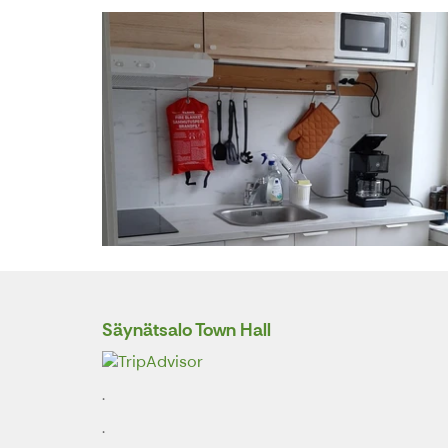
Säynätsalo Town Hall
.
.