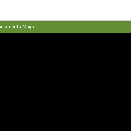
wn Hall
rtamento Maija