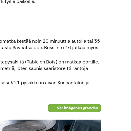
tyille paikoille.
omatka kestää noin 20 minuuttia autolla tai 35
skustasta Säynätsaloon. Bussi nro 16 jatkaa myös
epysäkiltä (Table en Bois) on matkaa portille,
etriä, joten kaunis saaristoreitti rantoja
Bussi #21 pysäkki on aivan Kunnantalon ja
Ver imágenes grandes