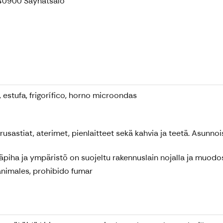
, 40900 Säynätsalo
 estufa, frigorífico, horno microondas
rusastiat, aterimet, pienlaitteet sekä kahvia ja teetä. Asunnoi
äpiha ja ympäristö on suojeltu rakennuslain nojalla ja muod
nimales, prohibido fumar