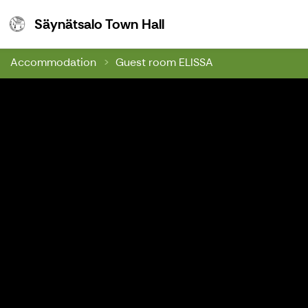
Säynätsalo Town Hall
Säynätsalo Town Hall
Accommodation
Guest room ELISSA