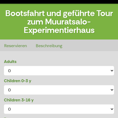
Bootsfahrt und geführte Tour
zum Muuratsalo-
Experimentierhaus
Bootsfahrt und geführte Tour zum Muuratsalo-Experimentierhaus
Reservieren
Beschreibung
Adults
Children 0-3 y
Children 3-16 y