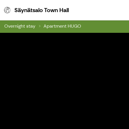
Säynätsalo Town Hall
Säynätsalo Town Hall
Overnight stay
Apartment HUGO