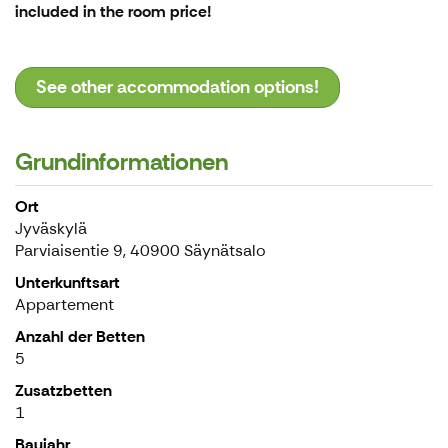
included in the room price!
See other accommodation options!
Grundinformationen
Ort
Jyväskylä
Parviaisentie 9, 40900 Säynätsalo
Unterkunftsart
Appartement
Anzahl der Betten
5
Zusatzbetten
1
Baujahr